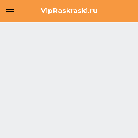
Перейти
VipRaskraski.ru
к
содержанию