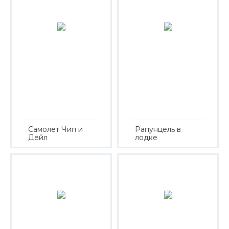
Самолет Чип и
Рапунцель в
Дейл
лодке