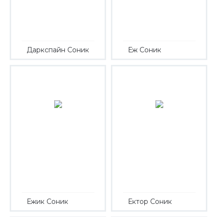
Даркспайн Соник
Еж Соник
Ежик Соник
Ектор Соник