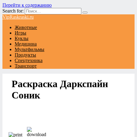
Перейти к содержанию
Search for:
VipRaskraski.ru
Животные
Игры
Куклы
Медицина
Мультфильмы
Продукты
Спецтехника
Транспорт
Раскраска Даркспайн
Соник