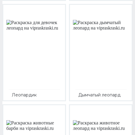
Леопардик
Дымчатый леопард