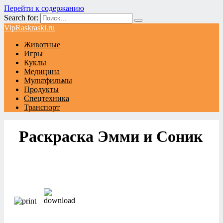
Перейти к содержанию
Search for:
VipRaskraski.ru
Животные
Игры
Куклы
Медицина
Мультфильмы
Продукты
Спецтехника
Транспорт
Раскраска Эмми и Соник