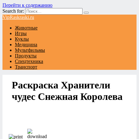
Перейти к содержанию
Search for:
VipRaskraski.ru
Животные
Игры
Куклы
Медицина
Мультфильмы
Продукты
Спецтехника
Транспорт
Раскраска Хранители
чудес Снежная Королева