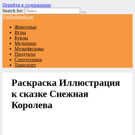
Перейти к содержанию
Search for:
VipRaskraski.ru
Животные
Игры
Куклы
Медицина
Мультфильмы
Продукты
Спецтехника
Транспорт
Раскраска Иллюстрация
к сказке Снежная
Королева