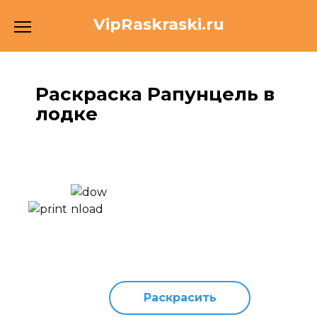
Перейти
VipRaskraski.ru
к
содержанию
Раскраска Рапунцель в
лодке
Раскрасить