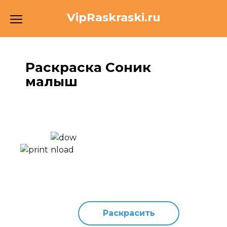
Перейти
VipRaskraski.ru
к
содержанию
Раскраска Соник
малыш
Раскрасить