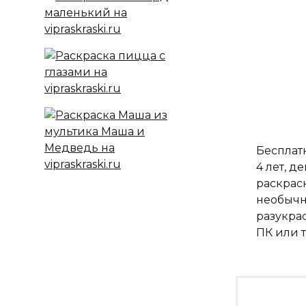
Бесплатн
4 лет, д
раскрас
необычн
разукра
ПК или 