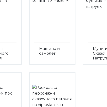
из
Машина и
Мульт
ного
самолет
Сказо
я
Патрул
Посмотреть
треть
Посмо