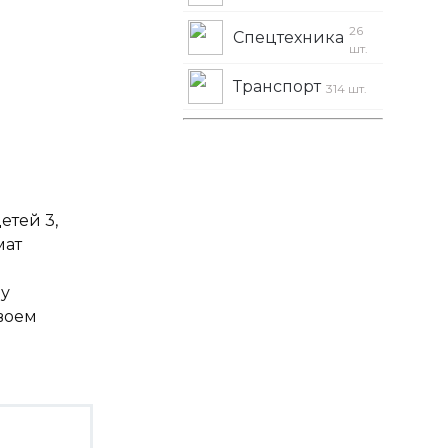
26
Спецтехника
шт.
Транспорт
314 шт.
етей 3,
мат
зу
своем