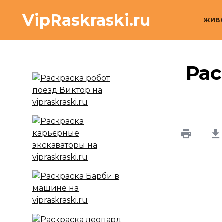
Перейти
VipRaskraski.ru
к
ЖИВ
содержанию
Рас