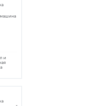
л и
ная
а
треть