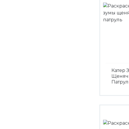
Катер 
Щеняч
Патрул
Посмо