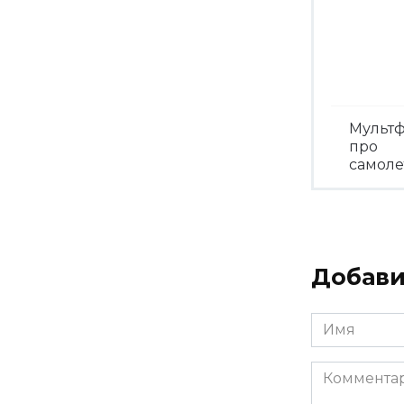
Мульт
про
самол
Посмо
Добави
Имя
*
Комментар