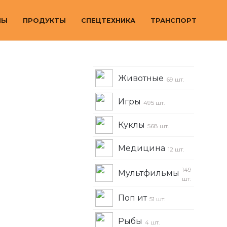
МЫ
ПРОДУКТЫ
СПЕЦТЕХНИКА
ТРАНСПОРТ
Животные
69 шт.
Игры
495 шт.
Куклы
568 шт.
Медицина
12 шт.
149
Мультфильмы
шт.
Поп ит
51 шт.
Рыбы
4 шт.