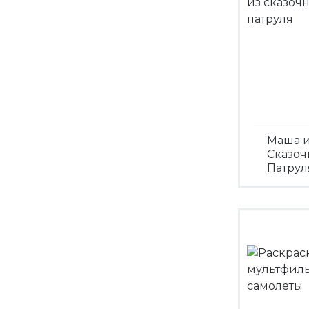
Маша 
Сказоч
Патрул
Посмо