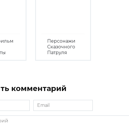
фильм
Персонажи
Сказочного
еты
Патруля
треть
Посмотреть
ть комментарий
Email
*
ий