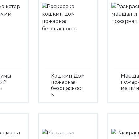
Зумы
Кошкин Дом
Марша
ий
пожарная
пожар
ь
безопасност
машин
ь
треть
Посмо
Посмотреть