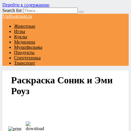
Перейти к содержанию
Search for:
VipRaskraski.ru
Животные
Игры
Куклы
Медицина
Мультфильмы
Продукты
Спецтехника
Транспорт
Раскраска Соник и Эми
Роуз