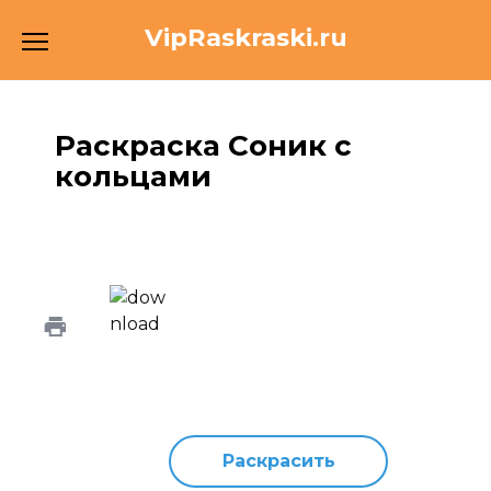
Перейти
VipRaskraski.ru
к
содержанию
Раскраска Соник с
кольцами
Раскрасить