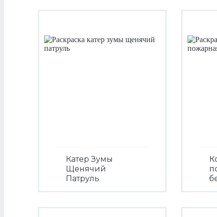
Катер Зумы
К
Щенячий
п
Патруль
б
Посмотреть