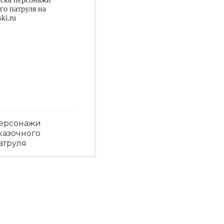
ерсонажи
казочного
атруля
Посмотреть