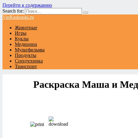
Перейти к содержанию
Search for:
VipRaskraski.ru
Животные
Игры
Куклы
Медицина
Мультфильмы
Продукты
Спецтехника
Транспорт
Раскраска Маша и Медв