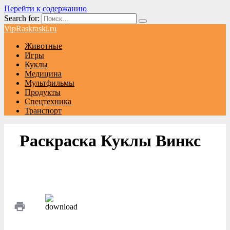
Перейти к содержанию
Search for:
VipRaskraski.ru
Животные
Игры
Куклы
Медицина
Мультфильмы
Продукты
Спецтехника
Транспорт
Раскраска Куклы Винкс