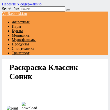
Перейти к содержанию
Search for:
VipRaskraski.ru
Животные
Игры
Куклы
Медицина
Мультфильмы
Продукты
Спецтехника
Транспорт
Раскраска Классик
Соник