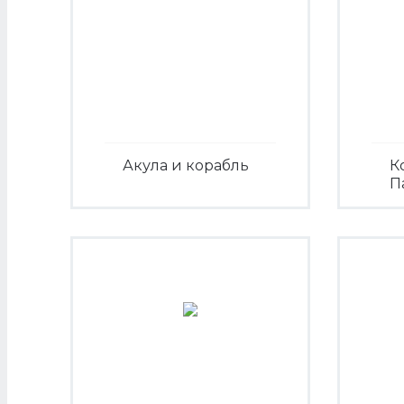
Акула и корабль
К
П
Посмотреть