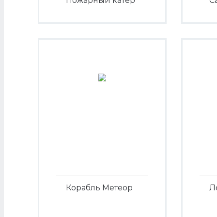
Пожарный катер
С
Посмотреть
Корабль Метеор
Л
Посмотреть