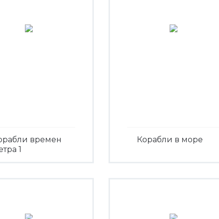
орабли времен
Корабли в море
етра 1
Посмотреть
Посмотреть