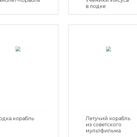
амолет-Корабль
Ученики Иисуса
в лодке
Посмотреть
Посмотреть
одка корабль
Летучий корабль
из советского
мультфильма
Посмотреть