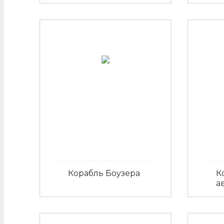
Корабль Боузера
К
а
Посмотреть