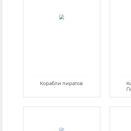
Корабли пиратов
К
П
Посмотреть