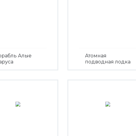
орабль Алые
Атомная
аруса
подводная лодка
Посмотреть
Посмотреть