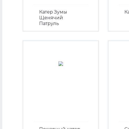
Катер Зумы
К
Щенячий
Патруль
Посмотреть