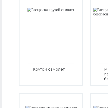
Крутой самолет
М
п
б
Посмотреть