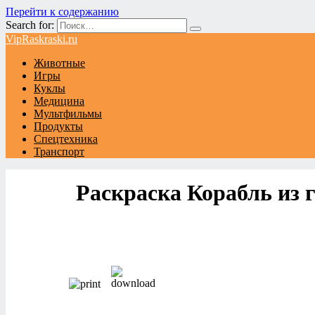
Перейти к содержанию
Search for:
VipRaskraski.ru
Животные
Игры
Куклы
Медицина
Мультфильмы
Продукты
Спецтехника
Транспорт
Раскраска Корабль из 