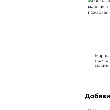
Марша
пожар
машин
Посмо
Добави
Имя