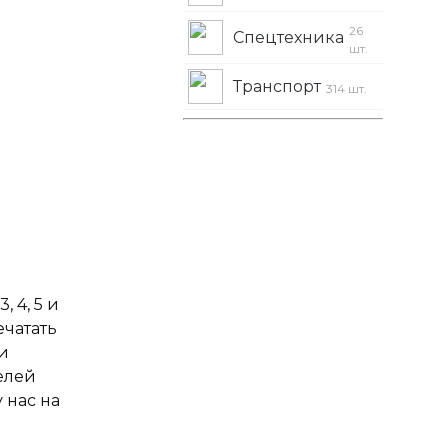
26
Спецтехника
шт.
Транспорт
314 шт.
 4, 5 и
ечатать
и
елей
 нас на