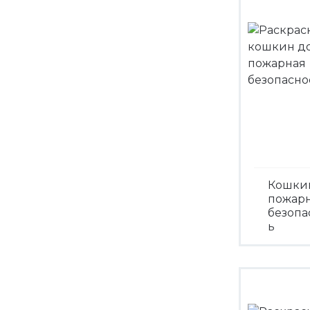
Кошки
пожар
безопа
ь
Посмо