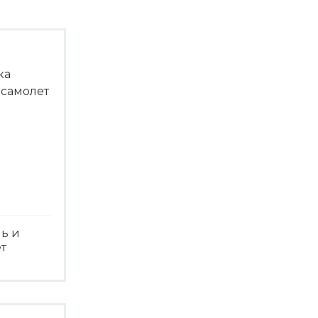
ь и
т
треть