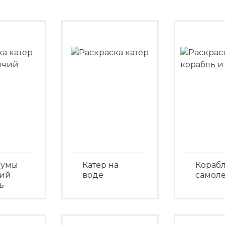
Зумы
Катер на
Корабл
ий
воде
самоле
ь
Посмотреть
Посмо
треть