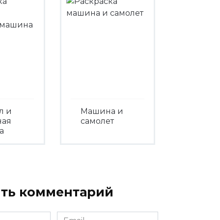
л и
Машина и
ная
самолет
а
Посмотреть
треть
ть комментарий
Email