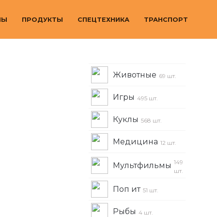
МЫ
ПРОДУКТЫ
СПЕЦТЕХНИКА
ТРАНСПОРТ
Животные
69 шт.
Игры
495 шт.
Куклы
568 шт.
Медицина
12 шт.
149
Мультфильмы
шт.
Поп ит
51 шт.
Рыбы
4 шт.