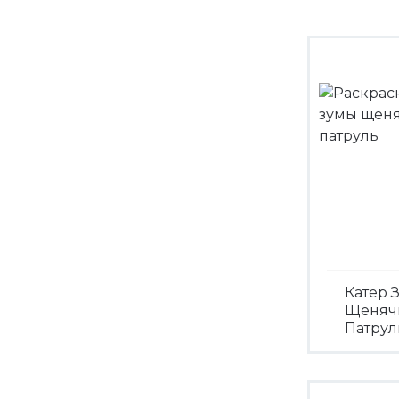
Катер 
Щеняч
Патрул
Посмо