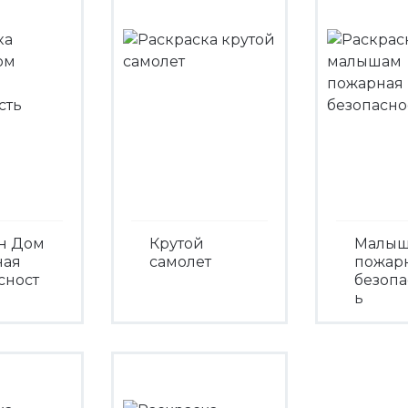
н Дом
Крутой
Малы
ная
самолет
пожар
сност
безопа
ь
Посмотреть
треть
Посмо