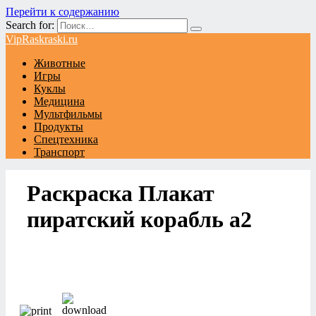
Перейти к содержанию
Search for:
VipRaskraski.ru
Животные
Игры
Куклы
Медицина
Мультфильмы
Продукты
Спецтехника
Транспорт
Раскраска Плакат
пиратский корабль а2