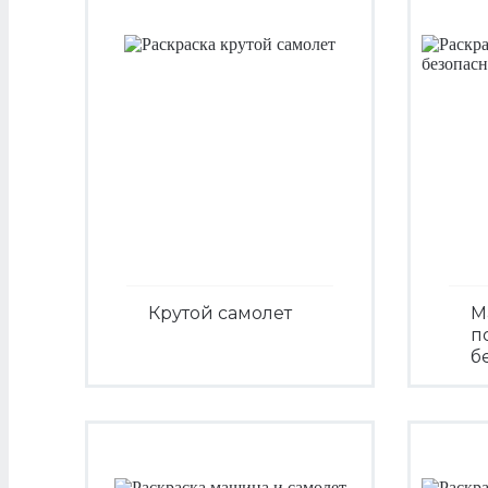
Крутой самолет
М
п
б
Посмотреть