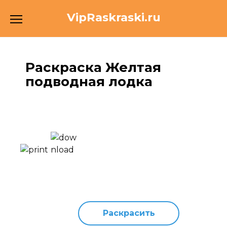
Перейти
VipRaskraski.ru
к
содержанию
Раскраска Желтая
подводная лодка
Раскрасить