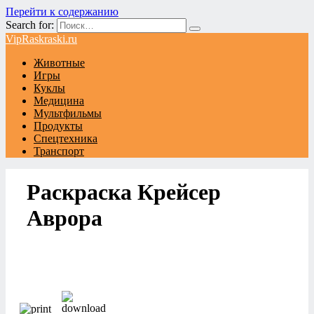
Перейти к содержанию
Search for:
VipRaskraski.ru
Животные
Игры
Куклы
Медицина
Мультфильмы
Продукты
Спецтехника
Транспорт
Раскраска Крейсер
Аврора