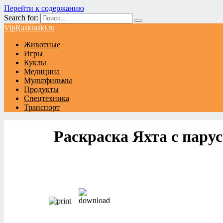
Перейти к содержанию
Search for:
VipRaskraski.ru
Животные
Игры
Куклы
Медицина
Мультфильмы
Продукты
Спецтехника
Транспорт
Раскраска Яхта с пару