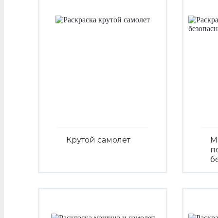
Крутой самолет
М
п
б
Посмотреть