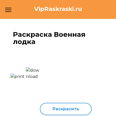
Перейти
VipRaskraski.ru
к
содержанию
Раскраска Военная
лодка
Раскрасить