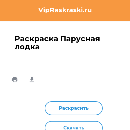
Перейти
VipRaskraski.ru
к
содержанию
Раскраска Парусная
лодка
Раскрасить
Скачать