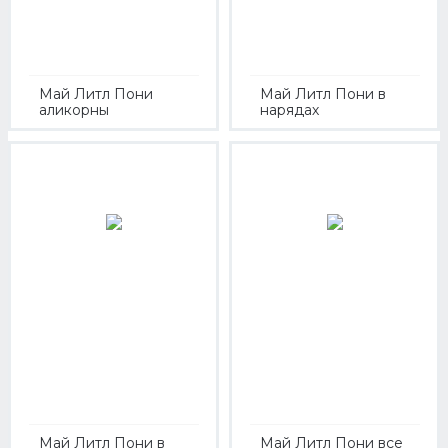
Май Литл Пони
Май Литл Пони в
аликорны
нарядах
Май Литл Пони в
Май Литл Пони все