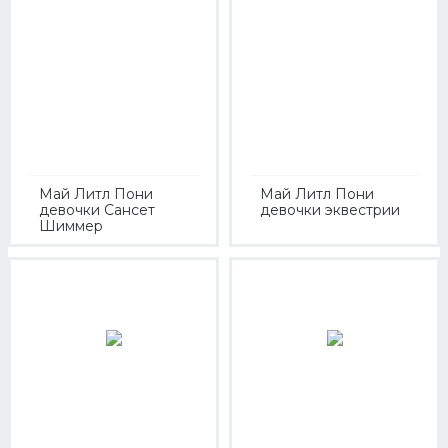
Май Литл Пони
Май Литл Пони
девочки Сансет
девочки эквестрии
Шиммер