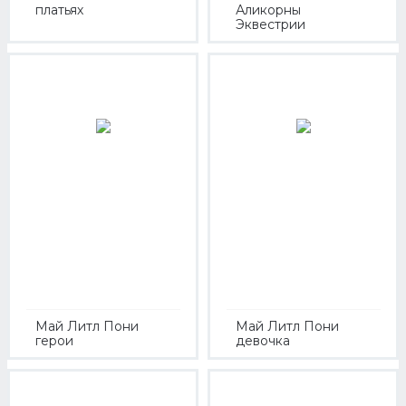
платьях
Аликорны
Эквестрии
Май Литл Пони
Май Литл Пони
герои
девочка