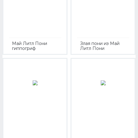
Май Литл Пони
Злая пони из Май
гиппогриф
Литл Пони