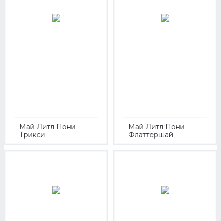
Май Литл Пони
Май Литл Пони
Трикси
Флаттершай