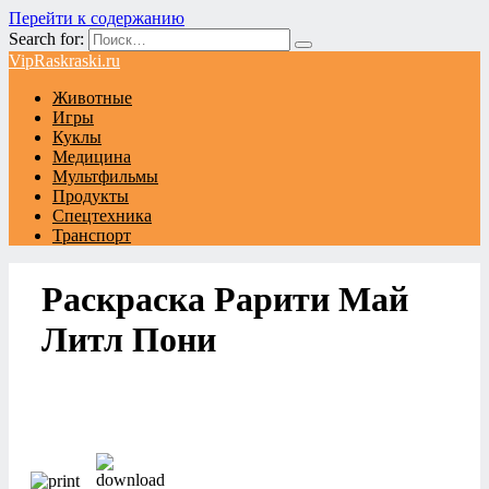
Перейти к содержанию
Search for:
VipRaskraski.ru
Животные
Игры
Куклы
Медицина
Мультфильмы
Продукты
Спецтехника
Транспорт
Раскраска Рарити Май
Литл Пони