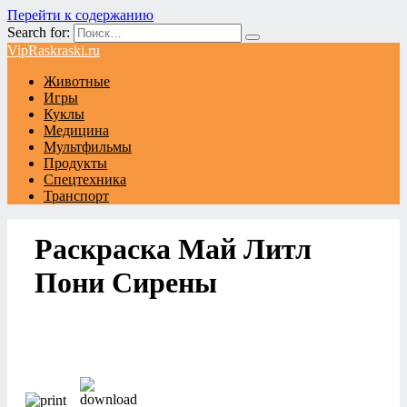
Перейти к содержанию
Search for:
VipRaskraski.ru
Животные
Игры
Куклы
Медицина
Мультфильмы
Продукты
Спецтехника
Транспорт
Раскраска Май Литл
Пони Сирены