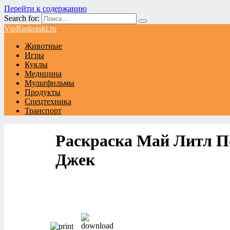
Перейти к содержанию
Search for:
VipRaskraski.ru
Животные
Игры
Куклы
Медицина
Мультфильмы
Продукты
Спецтехника
Транспорт
Раскраска Май Литл П
Джек