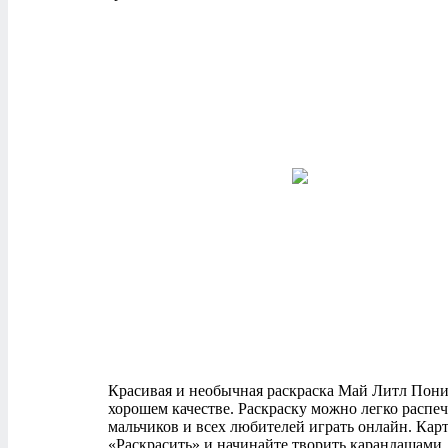
Красивая и необычная раскраска Май Литл Пони д
хорошем качестве. Раскраску можно легко распе
мальчиков и всех любителей играть онлайн. Кар
«Раскрасить» и начинайте творить карандашами, 