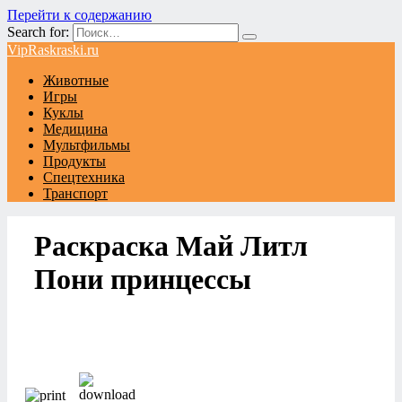
Перейти к содержанию
Search for:
VipRaskraski.ru
Животные
Игры
Куклы
Медицина
Мультфильмы
Продукты
Спецтехника
Транспорт
Раскраска Май Литл
Пони принцессы