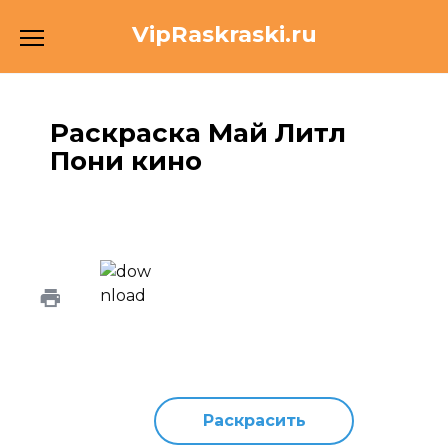
Перейти
VipRaskraski.ru
к
содержанию
Раскраска Май Литл
Пони кино
Раскрасить