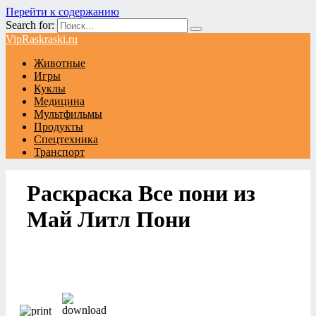
Перейти к содержанию
Search for:
VipRaskraski.ru
Животные
Игры
Куклы
Медицина
Мультфильмы
Продукты
Спецтехника
Транспорт
Раскраска Все пони из
Май Литл Пони