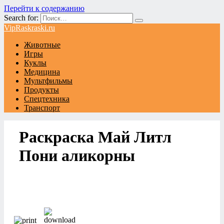
Перейти к содержанию
Search for:
VipRaskraski.ru
Животные
Игры
Куклы
Медицина
Мультфильмы
Продукты
Спецтехника
Транспорт
Раскраска Май Литл
Пони аликорны