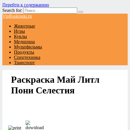
Перейти к содержанию
Search for:
VipRaskraski.ru
Животные
Игры
Куклы
Медицина
Мультфильмы
Продукты
Спецтехника
Транспорт
Раскраска Май Литл
Пони Селестия