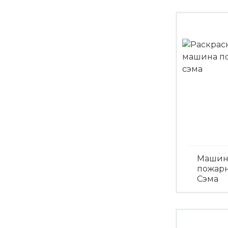
Посмо
Машин
пожар
Сэма
Посмо