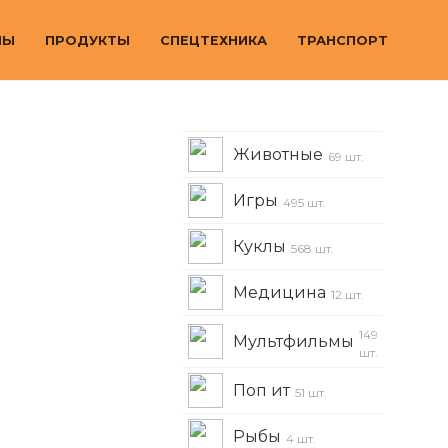
МЫ
ПРОДУКТЫ
СПЕЦТЕХНИКА
ТРАНСПОРТ
Животные
69 шт.
Игры
495 шт.
Куклы
568 шт.
Медицина
12 шт.
149
Мультфильмы
шт.
Поп ит
51 шт.
Рыбы
4 шт.