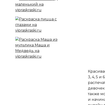
Красива
3, 4, 5 
распеча
девочек
также м
и начин