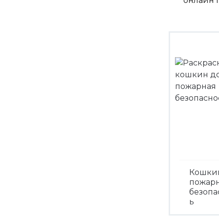
онлайн п
Кошки
пожар
безопа
ь