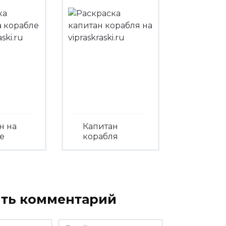
н на
Капитан
е
корабля
треть
Посмотреть
ть комментарий
Email