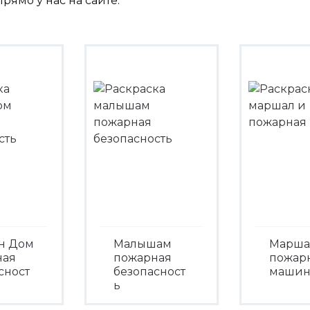
рямо у нас на сайте.
н Дом
Малышам
Марша
ная
пожарная
пожар
сност
безопасност
машин
ь