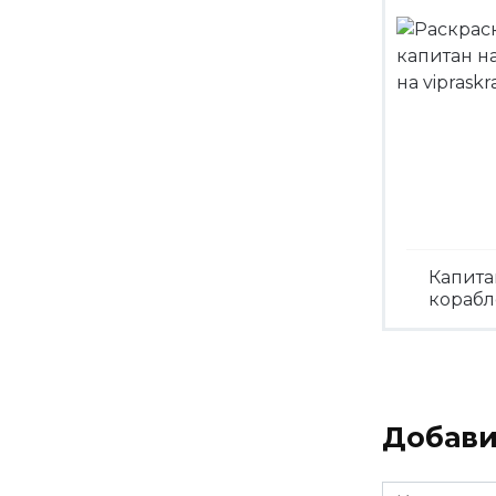
Капита
корабл
Посмо
Добави
Имя