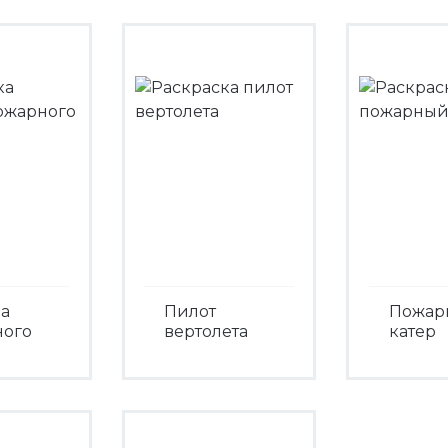
Посмо
треть
Посмотреть
а
Пилот
Пожар
ного
вертолета
катер
Посмотреть
Посмо
треть