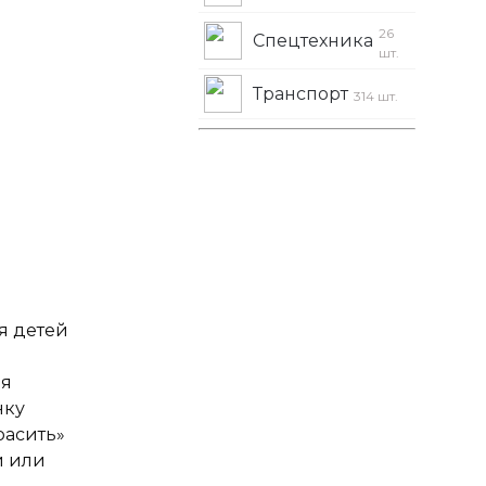
26
Спецтехника
шт.
Транспорт
314 шт.
я детей
ля
нку
расить»
и или