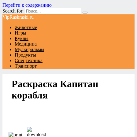
Перейти к содержанию
Search for:
VipRaskraski.ru
Животные
Игры
Куклы
Медицина
Мультфильмы
Продукты
Спецтехника
Транспорт
Раскраска Капитан
корабля