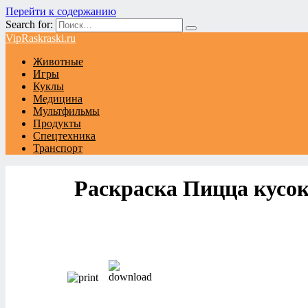
Перейти к содержанию
Search for:
VipRaskraski.ru
Животные
Игры
Куклы
Медицина
Мультфильмы
Продукты
Спецтехника
Транспорт
Раскраска Пицца кусо