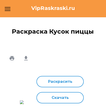
Перейти
VipRaskraski.ru
к
содержанию
Раскраска Кусок пиццы
Раскрасить
Скачать