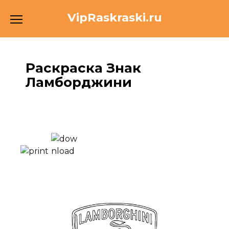
Перейти
VipRaskraski.ru
к
содержанию
Раскраска Знак
Ламборджини