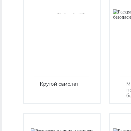
Крутой самолет
М
п
б
Посмотреть