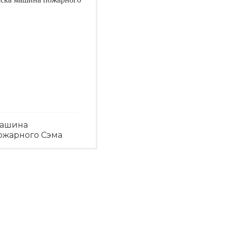
ашина
ожарного Сэма
Посмотреть