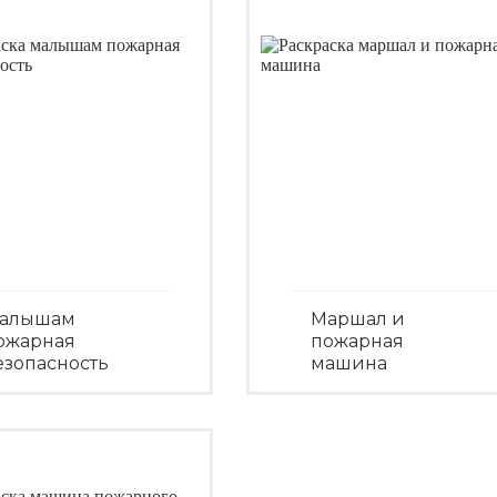
алышам
Маршал и
ожарная
пожарная
езопасность
машина
Посмотреть
Посмотреть