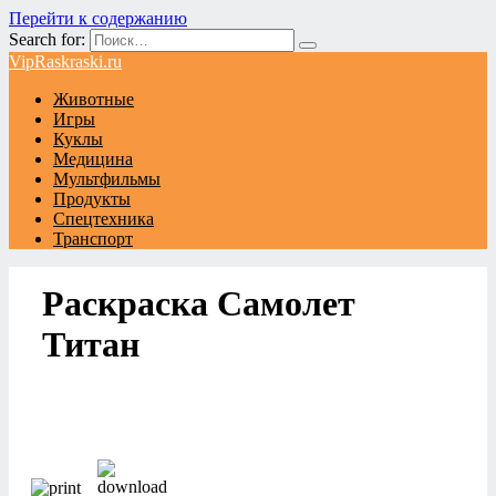
Перейти к содержанию
Search for:
VipRaskraski.ru
Животные
Игры
Куклы
Медицина
Мультфильмы
Продукты
Спецтехника
Транспорт
Раскраска Самолет
Титан