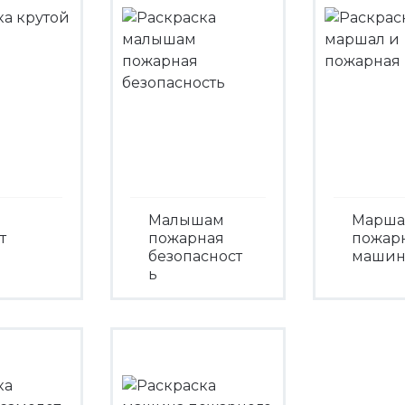
Малышам
Марша
т
пожарная
пожар
безопасност
машин
ь
треть
Посмо
Посмотреть