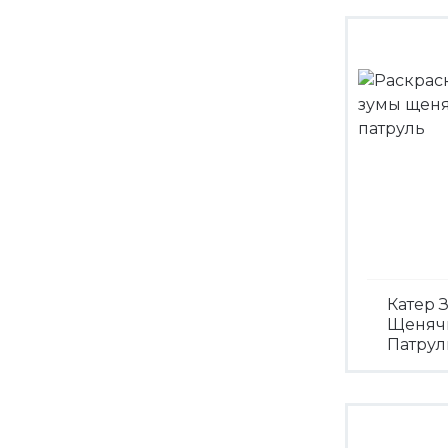
Катер 
Щеняч
Патрул
Посмо