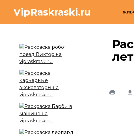
Перейти
VipRaskraski.ru
к
ЖИВ
содержанию
Рас
ле