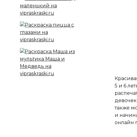
Красивая
5 и 6 ле
распеча
девочек
также м
и начин
онлайн п