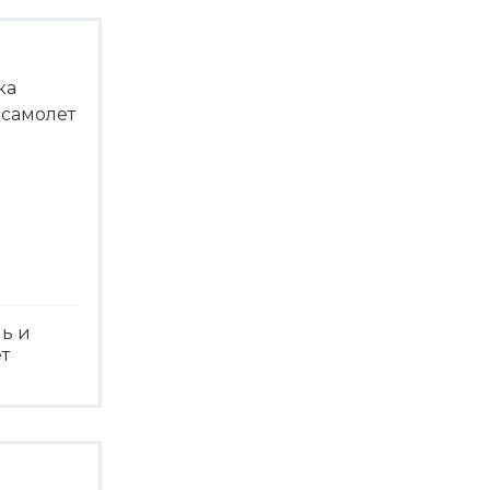
ь и
т
треть