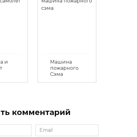
а и
Машина
т
пожарного
Сэма
треть
Посмотреть
ть комментарий
Email
*