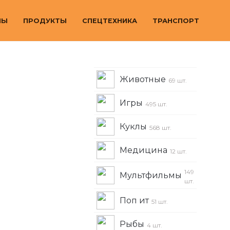
МЫ
ПРОДУКТЫ
СПЕЦТЕХНИКА
ТРАНСПОРТ
Животные
69 шт.
Игры
495 шт.
Куклы
568 шт.
Медицина
12 шт.
149
Мультфильмы
шт.
Поп ит
51 шт.
Рыбы
4 шт.