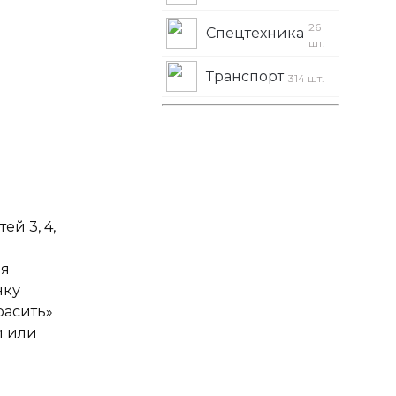
26
Спецтехника
шт.
Транспорт
314 шт.
ей 3, 4,
ля
нку
расить»
и или