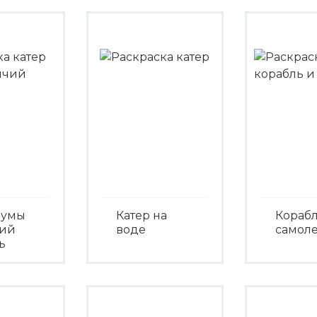
Зумы
Катер на
Корабл
ий
воде
самоле
ь
Посмотреть
Посмо
треть