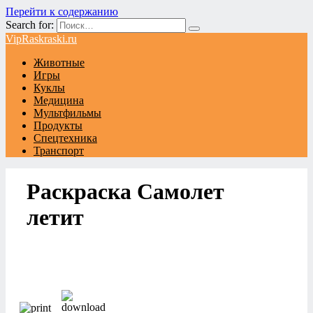
Перейти к содержанию
Search for:
VipRaskraski.ru
Животные
Игры
Куклы
Медицина
Мультфильмы
Продукты
Спецтехника
Транспорт
Раскраска Самолет
летит