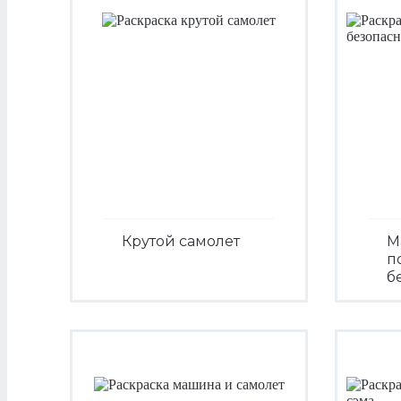
Крутой самолет
М
п
б
Посмотреть