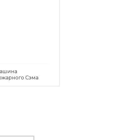
ашина
ожарного Сэма
Посмотреть