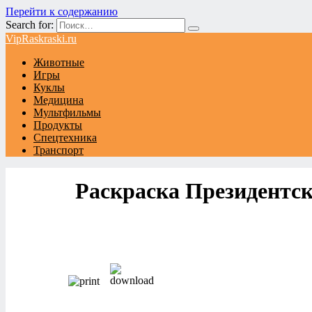
Перейти к содержанию
Search for:
VipRaskraski.ru
Животные
Игры
Куклы
Медицина
Мультфильмы
Продукты
Спецтехника
Транспорт
Раскраска Президентс