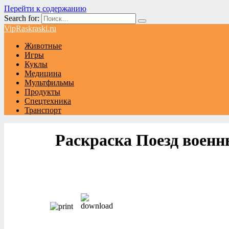
Перейти к содержанию
Search for:
VipRaskraski.ru
Животные
Игры
Куклы
Медицина
Мультфильмы
Продукты
Спецтехника
Транспорт
Раскраска Поезд военн