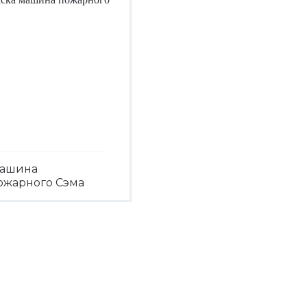
ашина
ожарного Сэма
Посмотреть