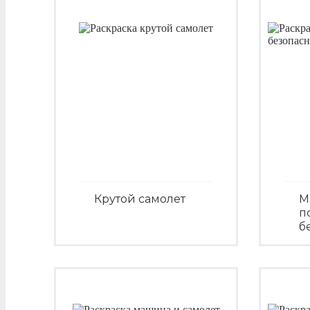
Крутой самолет
М
п
б
Посмотреть