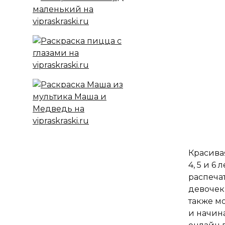
Красива
4, 5 и 6
распеча
девочек
также м
и начин