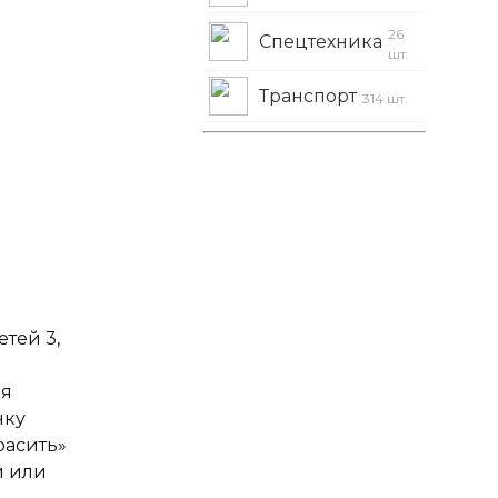
26
Спецтехника
шт.
Транспорт
314 шт.
тей 3,
ля
нку
расить»
и или