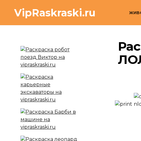
Перейти
VipRaskraski.ru
к
ЖИВ
содержанию
Ра
ЛО