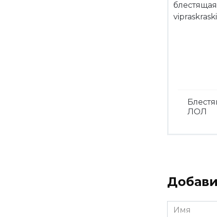
Блест
ЛОЛ
Посмо
Добави
Имя