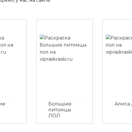
рямо у нас на сайте.
ие
Большие
Алиса
питомцы
ЛОЛ
Посмо
треть