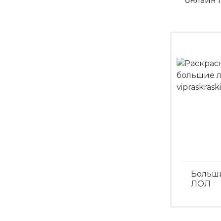
онлайн п
Больш
ЛОЛ
Посмо