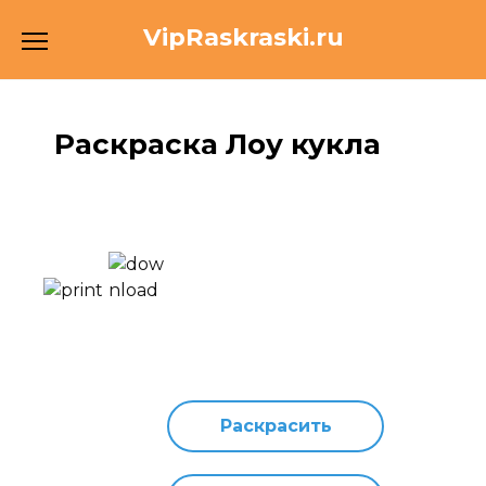
Перейти
VipRaskraski.ru
к
содержанию
Раскраска Лоу кукла
Раскрасить