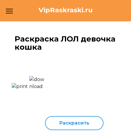
Перейти
VipRaskraski.ru
к
содержанию
Раскраска ЛОЛ девочка
кошка
Раскрасить