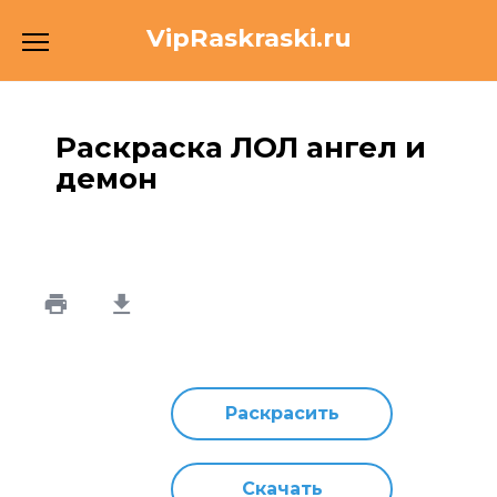
Перейти
VipRaskraski.ru
к
содержанию
Раскраска ЛОЛ ангел и
демон
Раскрасить
Скачать