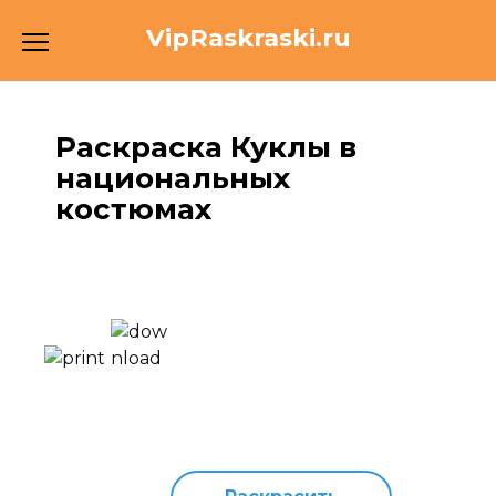
Перейти
VipRaskraski.ru
к
содержанию
Раскраска Куклы в
национальных
костюмах