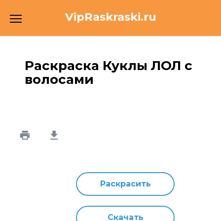
Перейти
VipRaskraski.ru
к
содержанию
Раскраска Куклы ЛОЛ с
волосами
Раскрасить
Скачать